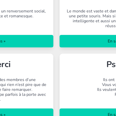
 un renversement social,
Le monde est vaste et dang
iste et romanesque.
une petite souris. Mais s
intelligente et aussi u
réussi
s »
En s
rci
Ps
 des membres d’une
Ils ont
ui rien n’est pire que de
Vous vo
e faire remarquer.
Ils veulen
e parfois à la porte avec
.
s »
En s